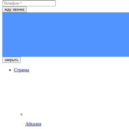
жду звонка
закрыть
Страны
Абхазия