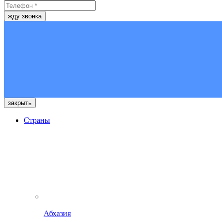
жду звонка
закрыть
Страны
Абхазия